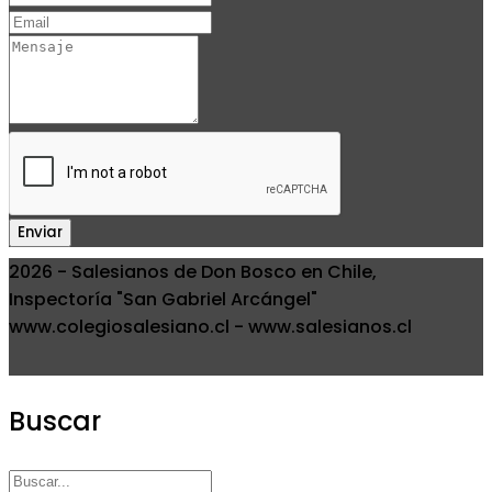
Enviar
2026 - Salesianos de Don Bosco en Chile,
Inspectoría "San Gabriel Arcángel"
www.colegiosalesiano.cl - www.salesianos.cl
Buscar