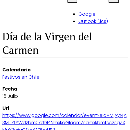
Google
Outlook (.ics)
Día de la Virgen del
Carmen
Calendario
Festivos en Chile
Fecha
16 Julio
Url
https://www.google.com/calendar/event?eid=MjAyNjA
3MTZfYWdzbm0xdDI4NmxkaGlqdmZsamxkbmtsc2sgZX
MuY2wjaG9saWRheUB2